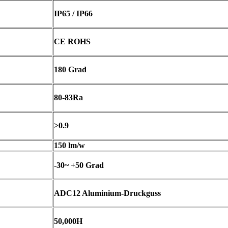
IP65 / IP66
CE ROHS
180 Grad
80-83Ra
>0.9
150 lm/w
-30~ +50 Grad
ADC12 Aluminium-Druckguss
50,000H