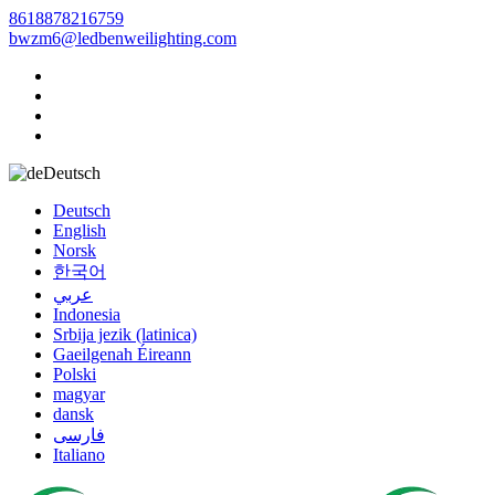
8618878216759
bwzm6@ledbenweilighting.com
Deutsch
Deutsch
English
Norsk
한국어
عربي
Indonesia
Srbija jezik (latinica)
Gaeilgenah Éireann
Polski
magyar
dansk
فارسی
Italiano